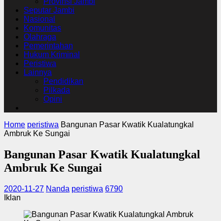
Provinsi Jambi
Seputar Jambi
Nasional
Komunitas
Olahraga
Pemerintahan
Hukum Kriminal
Peristiwa
Lainnya
Pendidikan
Pilkada
Opini
Home
peristiwa
Bangunan Pasar Kwatik Kualatungkal
Ambruk Ke Sungai
Bangunan Pasar Kwatik Kualatungkal
Ambruk Ke Sungai
2020-11-27
Nanda
peristiwa
6790
Iklan