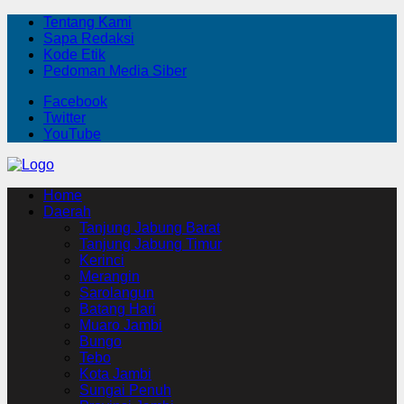
Tentang Kami
Sapa Redaksi
Kode Etik
Pedoman Media Siber
Facebook
Twitter
YouTube
Home
Daerah
Tanjung Jabung Barat
Tanjung Jabung Timur
Kerinci
Merangin
Sarolangun
Batang Hari
Muaro Jambi
Bungo
Tebo
Kota Jambi
Sungai Penuh