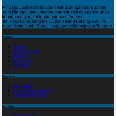
PT Sapa Jambe Media atau dikenal dengan sapa Jambe
.com Digagas untuk memberikan edukasi dan pencerahan
kepada masyarakat tentang dunia informasi.
Jln. Kop.UD.Sejaring RT 11, Kel Talang Bakung, Kec Pal
Merah Kota Jambi E-mail : sapajambe@gmail.com Telepon:
Kategori
Daerah
Seputar Jambi
Nasional
Komunitas
Olahraga
Kunjungi
Ayo Jambi
Aktual Mengabarkan
Jendela Informasi
Info Sapa