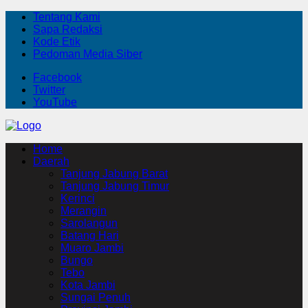
Tentang Kami
Sapa Redaksi
Kode Etik
Pedoman Media Siber
Facebook
Twitter
YouTube
Home
Daerah
Tanjung Jabung Barat
Tanjung Jabung Timur
Kerinci
Merangin
Sarolangun
Batang Hari
Muaro Jambi
Bungo
Tebo
Kota Jambi
Sungai Penuh