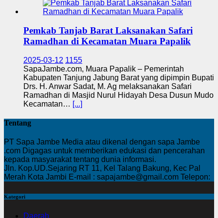
Pemkab Tanjab Barat Laksanakan Safari
Ramadhan di Kecamatan Muara Papalik
2025-03-12
1155
SapaJambe.com, Muara Papalik – Pemerintah
Kabupaten Tanjung Jabung Barat yang dipimpin Bupati
Drs. H. Anwar Sadat, M. Ag melaksanakan Safari
Ramadhan di Masjid Nurul Hidayah Desa Dusun Mudo
Kecamatan…
[...]
Tentang
PT Sapa Jambe Media atau dikenal dengan sapa Jambe
.com Digagas untuk memberikan edukasi dan pencerahan
kepada masyarakat tentang dunia informasi.
Jln. Kop.UD.Sejaring RT 11, Kel Talang Bakung, Kec Pal
Merah Kota Jambi E-mail : sapajambe@gmail.com Telepon:
Kategori
Daerah