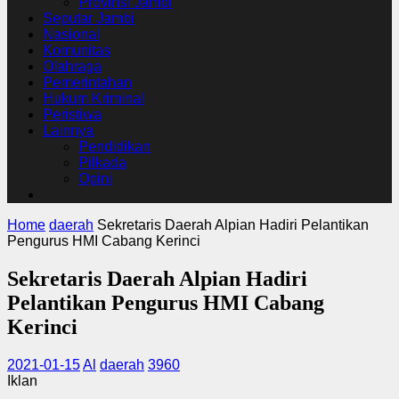
Provinsi Jambi
Seputar Jambi
Nasional
Komunitas
Olahraga
Pemerintahan
Hukum Kriminal
Peristiwa
Lainnya
Pendidikan
Pilkada
Opini
Home
daerah
Sekretaris Daerah Alpian Hadiri Pelantikan
Pengurus HMI Cabang Kerinci
Sekretaris Daerah Alpian Hadiri
Pelantikan Pengurus HMI Cabang
Kerinci
2021-01-15
Al
daerah
3960
Iklan