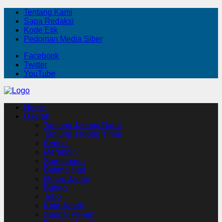
Tentang Kami
Sapa Redaksi
Kode Etik
Pedoman Media Siber
Facebook
Twitter
YouTube
Home
Daerah
Tanjung Jabung Barat
Tanjung Jabung Timur
Kerinci
Merangin
Sarolangun
Batang Hari
Muaro Jambi
Bungo
Tebo
Kota Jambi
Sungai Penuh