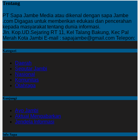
Tentang
PT Sapa Jambe Media atau dikenal dengan sapa Jambe
.com Digagas untuk memberikan edukasi dan pencerahan
kepada masyarakat tentang dunia informasi.
Jln. Kop.UD.Sejaring RT 11, Kel Talang Bakung, Kec Pal
Merah Kota Jambi E-mail : sapajambe@gmail.com Telepon:
Kategori
Daerah
Seputar Jambi
Nasional
Komunitas
Olahraga
Kunjungi
Ayo Jambi
Aktual Mengabarkan
Jendela Informasi
Info Sapa