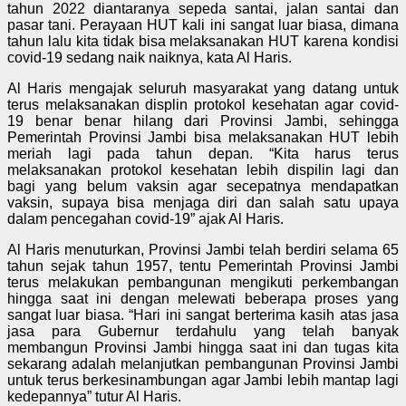
tahun 2022 diantaranya sepeda santai, jalan santai dan
pasar tani. Perayaan HUT kali ini sangat luar biasa, dimana
tahun lalu kita tidak bisa melaksanakan HUT karena kondisi
covid-19 sedang naik naiknya, kata Al Haris.
Al Haris mengajak seluruh masyarakat yang datang untuk
terus melaksanakan displin protokol kesehatan agar covid-
19 benar benar hilang dari Provinsi Jambi, sehingga
Pemerintah Provinsi Jambi bisa melaksanakan HUT lebih
meriah lagi pada tahun depan. “Kita harus terus
melaksanakan protokol kesehatan lebih dispilin lagi dan
bagi yang belum vaksin agar secepatnya mendapatkan
vaksin, supaya bisa menjaga diri dan salah satu upaya
dalam pencegahan covid-19” ajak Al Haris.
Al Haris menuturkan, Provinsi Jambi telah berdiri selama 65
tahun sejak tahun 1957, tentu Pemerintah Provinsi Jambi
terus melakukan pembangunan mengikuti perkembangan
hingga saat ini dengan melewati beberapa proses yang
sangat luar biasa. “Hari ini sangat berterima kasih atas jasa
jasa para Gubernur terdahulu yang telah banyak
membangun Provinsi Jambi hingga saat ini dan tugas kita
sekarang adalah melanjutkan pembangunan Provinsi Jambi
untuk terus berkesinambungan agar Jambi lebih mantap lagi
kedepannya” tutur Al Haris.