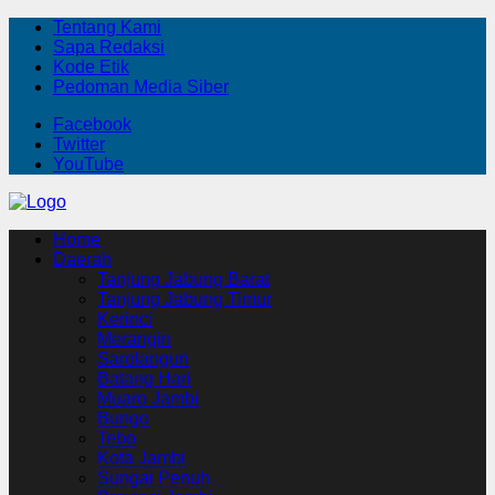
Tentang Kami
Sapa Redaksi
Kode Etik
Pedoman Media Siber
Facebook
Twitter
YouTube
Home
Daerah
Tanjung Jabung Barat
Tanjung Jabung Timur
Kerinci
Merangin
Sarolangun
Batang Hari
Muaro Jambi
Bungo
Tebo
Kota Jambi
Sungai Penuh