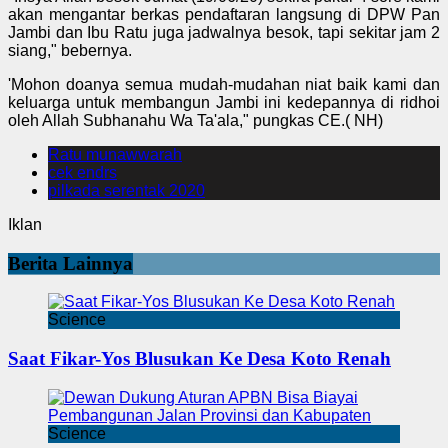
akan mengantar berkas pendaftaran langsung di DPW Pan
Jambi dan Ibu Ratu juga jadwalnya besok, tapi sekitar jam 2
siang," bebernya.
'Mohon doanya semua mudah-mudahan niat baik kami dan
keluarga untuk membangun Jambi ini kedepannya di ridhoi
oleh Allah Subhanahu Wa Ta'ala," pungkas CE.( NH)
Ratu munawwarah
cek endrs
pilkada serentak 2020
Iklan
Berita Lainnya
Science
Saat Fikar-Yos Blusukan Ke Desa Koto Renah
Science