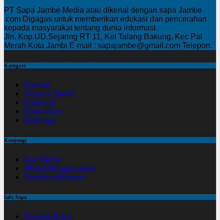
PT Sapa Jambe Media atau dikenal dengan sapa Jambe
.com Digagas untuk memberikan edukasi dan pencerahan
kepada masyarakat tentang dunia informasi.
Jln. Kop.UD.Sejaring RT 11, Kel Talang Bakung, Kec Pal
Merah Kota Jambi E-mail : sapajambe@gmail.com Telepon:
Kategori
Daerah
Seputar Jambi
Nasional
Komunitas
Olahraga
Kunjungi
Ayo Jambi
Aktual Mengabarkan
Jendela Informasi
Info Sapa
Tentang Kami