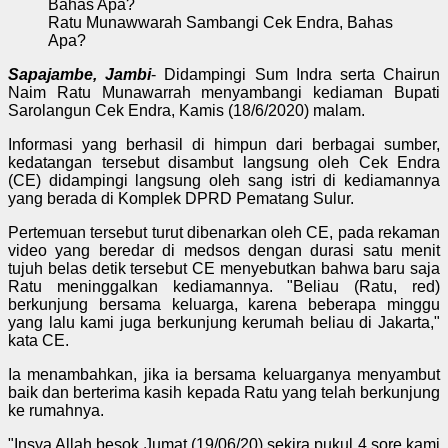
Ratu Munawwarah Sambangi Cek Endra, Bahas
Apa?
Sapajambe, Jambi
- Didampingi Sum Indra serta Chairun
Naim Ratu Munawarrah menyambangi kediaman Bupati
Sarolangun Cek Endra, Kamis (18/6/2020) malam.
Informasi yang berhasil di himpun dari berbagai sumber,
kedatangan tersebut disambut langsung oleh Cek Endra
(CE) didampingi langsung oleh sang istri di kediamannya
yang berada di Komplek DPRD Pematang Sulur.
Pertemuan tersebut turut dibenarkan oleh CE, pada rekaman
video yang beredar di medsos dengan durasi satu menit
tujuh belas detik tersebut CE menyebutkan bahwa baru saja
Ratu meninggalkan kediamannya. "Beliau (Ratu, red)
berkunjung bersama keluarga, karena beberapa minggu
yang lalu kami juga berkunjung kerumah beliau di Jakarta,"
kata CE.
Ia menambahkan, jika ia bersama keluarganya menyambut
baik dan berterima kasih kepada Ratu yang telah berkunjung
ke rumahnya.
"Insya Allah besok Jumat (19/06/20) sekira pukul 4 sore kami