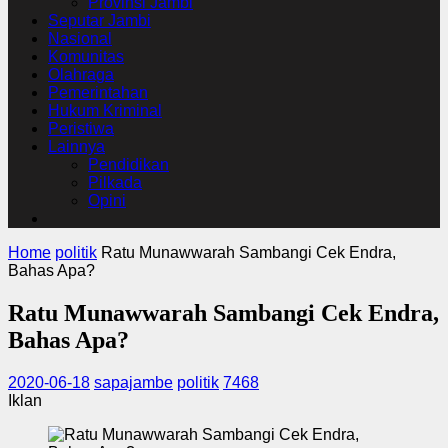
Provinsi Jambi
Seputar Jambi
Nasional
Komunitas
Olahraga
Pemerintahan
Hukum Kriminal
Peristiwa
Lainnya
Pendidikan
Pilkada
Opini
Home
politik
Ratu Munawwarah Sambangi Cek Endra,
Bahas Apa?
Ratu Munawwarah Sambangi Cek Endra,
Bahas Apa?
2020-06-18
sapajambe
politik
7468
Iklan