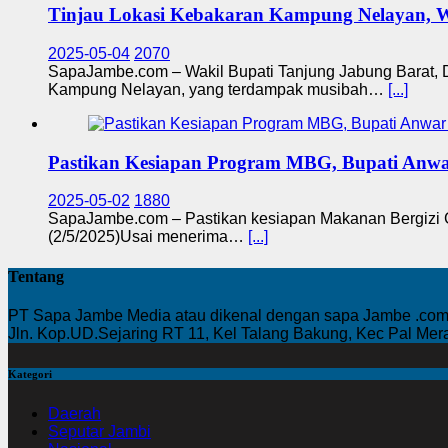
Tinjau Lokasi Kebakaran Kampung Nelayan, 
2025-05-04
2070
SapaJambe.com – Wakil Bupati Tanjung Jabung Barat, 
Kampung Nelayan, yang terdampak musibah…
[...]
Pastikan Kesiapan Program MBG, Bupati Anwa
2025-05-02
1880
SapaJambe.com – Pastikan kesiapan Makanan Bergizi Gr
(2/5/2025)Usai menerima…
[...]
Tentang
PT Sapa Jambe Media atau dikenal dengan sapa Jambe .com 
Jln. Kop.UD.Sejaring RT 11, Kel Talang Bakung, Kec Pal Me
Kategori
Daerah
Seputar Jambi