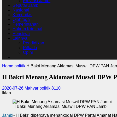
Provinsi Jambi
Seputar Jambi
Nasional
Komunitas
Olahraga
Pemerintahan
Hukum Kriminal
Peristiwa
Lainnya
Pendidikan
Pilkada
Opini
Home
politik
H Bakri Menang Aklamasi Muswil DPW PAN Ja
H Bakri Menang Aklamasi Muswil DPW 
2020-07-26
Mahyar
politik
8110
Iklan
H Bakri Menang Aklamasi Muswil DPW PAN Jambi
Jambi
- H Bakri dipercaya menahkodai DPW Partai Amanat Nas