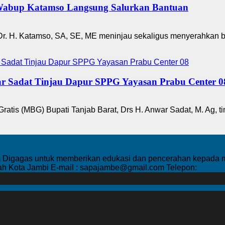
Wabup Katamso Langsung Salurkan Bantuan
Dr. H. Katamso, SA, SE, ME meninjau sekaligus menyerahkan 
r Sadat Tinjau Dapur SPPG Yayasan Prabu Center 0
atis (MBG) Bupati Tanjab Barat, Drs H. Anwar Sadat, M. Ag, 
Digagas untuk memberikan edukasi dan pencerahan kepada mas
rah Kota Jambi E-mail : sapajambe@gmail.com Telepon: