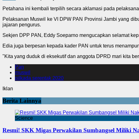
Petahana ini kembali terpilih secara aklamasi pada pelaksana
Pelaksanan Muswil ke VI DPW PAN Provinsi Jambi yang dib
jajaran pengurus.
Sekjen DPP PAN, Eddy Soeparno mengucapkan selamat kepada
Edia juga berpesan kepada kader PAN untuk terus menampun
"Kita yang duduk di eksekutif dan anggota DPRD mari kita b
Pan
muswil
pilkada serentak 2020
Iklan
Berita Lainnya
Science
Resmi! SKK Migas Perwakilan Sumbangsel Miliki N