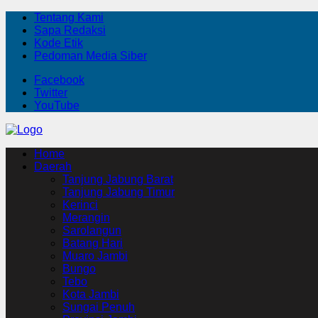
Tentang Kami
Sapa Redaksi
Kode Etik
Pedoman Media Siber
Facebook
Twitter
YouTube
Home
Daerah
Tanjung Jabung Barat
Tanjung Jabung Timur
Kerinci
Merangin
Sarolangun
Batang Hari
Muaro Jambi
Bungo
Tebo
Kota Jambi
Sungai Penuh