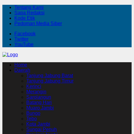
Tentang Kami
Sapa Redaksi
Kode Etik
Pedoman Media Siber
Facebook
Twitter
YouTube
Home
Daerah
Tanjung Jabung Barat
Tanjung Jabung Timur
Kerinci
Merangin
Sarolangun
Batang Hari
Muaro Jambi
Bungo
Tebo
Kota Jambi
Sungai Penuh