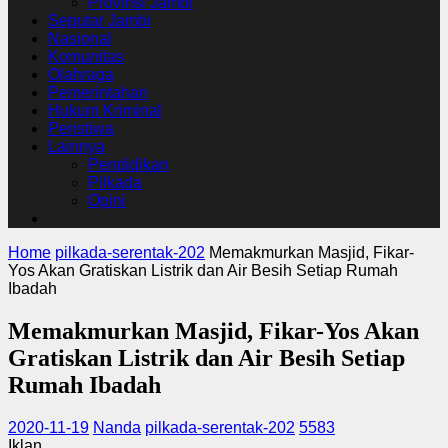
Provinsi Jambi
Seputar Jambi
Nasional
Komunitas
Olahraga
Pemerintahan
Hukum Kriminal
Peristiwa
Lainnya
Pendidikan
Pilkada
Opini
Home
pilkada-serentak-202
Memakmurkan Masjid, Fikar-
Yos Akan Gratiskan Listrik dan Air Besih Setiap Rumah
Ibadah
Memakmurkan Masjid, Fikar-Yos Akan
Gratiskan Listrik dan Air Besih Setiap
Rumah Ibadah
2020-11-19
Nanda
pilkada-serentak-202
5583
Iklan