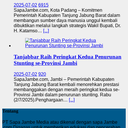
2025-07-02
6915
SapaJambe.com, Kota Padang – Komitmen
Pemerintah Kabupaten Tanjung Jabung Barat dalam
membangun sumber daya manusia unggul kembali
dibuktikan melalui langkah strategis Wakil Bupati, Dr.
H. Katamso…
[...]
Tanjabbar Raih Peringkat Kedua Penurunan
Stunting se-Provinsi Jambi
2025-07-02
920
SapaJambe.com, Jambi – Pemerintah Kabupaten
Tanjung Jabung Barat kembali menorehkan prestasi
membanggakan dengan meraih peringkat kedua se-
Provinsi Jambi dalam penurunan stunting. Rabu
(2/7/2025).Penghargaan…
[...]
Tentang
PT Sapa Jambe Media atau dikenal dengan sapa Jambe
.com Digagas untuk memberikan edukasi dan pencerahan