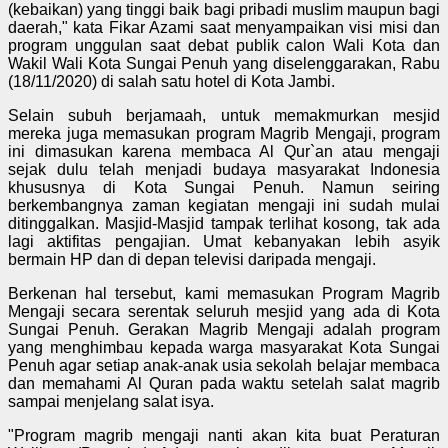
(kebaikan) yang tinggi baik bagi pribadi muslim maupun bagi
daerah," kata Fikar Azami saat menyampaikan visi misi dan
program unggulan saat debat publik calon Wali Kota dan
Wakil Wali Kota Sungai Penuh yang diselenggarakan, Rabu
(18/11/2020) di salah satu hotel di Kota Jambi.
Selain subuh berjamaah, untuk memakmurkan mesjid
mereka juga memasukan program Magrib Mengaji, program
ini dimasukan karena membaca Al Qur`an atau mengaji
sejak dulu telah menjadi budaya masyarakat Indonesia
khususnya di Kota Sungai Penuh. Namun seiring
berkembangnya zaman kegiatan mengaji ini sudah mulai
ditinggalkan. Masjid-Masjid tampak terlihat kosong, tak ada
lagi aktifitas pengajian. Umat kebanyakan lebih asyik
bermain HP dan di depan televisi daripada mengaji.
Berkenan hal tersebut, kami memasukan Program Magrib
Mengaji secara serentak seluruh mesjid yang ada di Kota
Sungai Penuh. Gerakan Magrib Mengaji adalah program
yang menghimbau kepada warga masyarakat Kota Sungai
Penuh agar setiap anak-anak usia sekolah belajar membaca
dan memahami Al Quran pada waktu setelah salat magrib
sampai menjelang salat isya.
"Program magrib mengaji nanti akan kita buat Peraturan