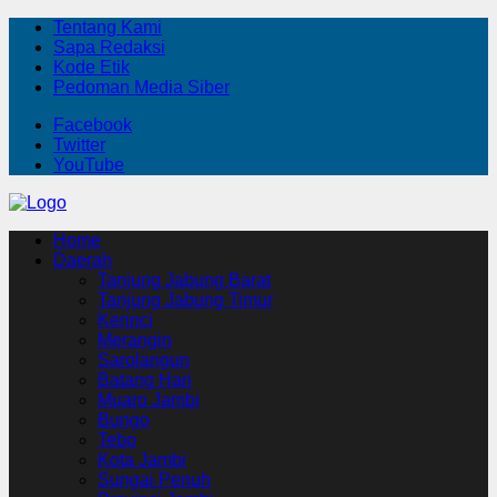
Tentang Kami
Sapa Redaksi
Kode Etik
Pedoman Media Siber
Facebook
Twitter
YouTube
Home
Daerah
Tanjung Jabung Barat
Tanjung Jabung Timur
Kerinci
Merangin
Sarolangun
Batang Hari
Muaro Jambi
Bungo
Tebo
Kota Jambi
Sungai Penuh