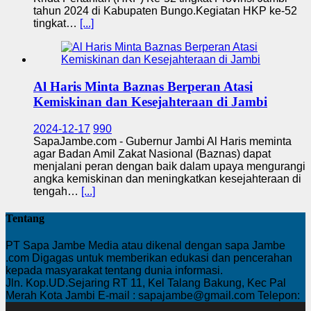
tahun 2024 di Kabupaten Bungo.Kegiatan HKP ke-52
tingkat…
[...]
Al Haris Minta Baznas Berperan Atasi
Kemiskinan dan Kesejahteraan di Jambi
2024-12-17
990
SapaJambe.com - Gubernur Jambi Al Haris meminta
agar Badan Amil Zakat Nasional (Baznas) dapat
menjalani peran dengan baik dalam upaya mengurangi
angka kemiskinan dan meningkatkan kesejahteraan di
tengah…
[...]
Tentang
PT Sapa Jambe Media atau dikenal dengan sapa Jambe
.com Digagas untuk memberikan edukasi dan pencerahan
kepada masyarakat tentang dunia informasi.
Jln. Kop.UD.Sejaring RT 11, Kel Talang Bakung, Kec Pal
Merah Kota Jambi E-mail : sapajambe@gmail.com Telepon: