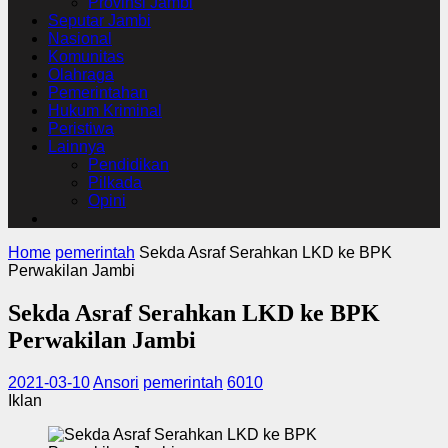
Provinsi Jambi
Seputar Jambi
Nasional
Komunitas
Olahraga
Pemerintahan
Hukum Kriminal
Peristiwa
Lainnya
Pendidikan
Pilkada
Opini
Home
pemerintah
Sekda Asraf Serahkan LKD ke BPK
Perwakilan Jambi
Sekda Asraf Serahkan LKD ke BPK
Perwakilan Jambi
2021-03-10
Ansori
pemerintah
6010
Iklan