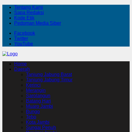
Tentang Kami
Sapa Redaksi
Kode Etik
Pedoman Media Siber
Facebook
Twitter
YouTube
Home
Daerah
Tanjung Jabung Barat
Tanjung Jabung Timur
Kerinci
Merangin
Sarolangun
Batang Hari
Muaro Jambi
Bungo
Tebo
Kota Jambi
Sungai Penuh