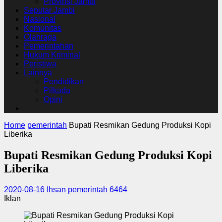
Provinsi Jambi
Seputar Jambi
Nasional
Komunitas
Olahraga
Pemerintahan
Hukum Kriminal
Peristiwa
Lainnya
Pendidikan
Pilkada
Opini
Home
pemerintah
Bupati Resmikan Gedung Produksi Kopi
Liberika
Bupati Resmikan Gedung Produksi Kopi
Liberika
2020-08-16
Ihsan
pemerintah
6464
Iklan