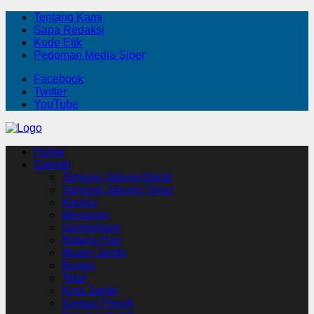
Tentang Kami
Sapa Redaksi
Kode Etik
Pedoman Media Siber
Facebook
Twitter
YouTube
Home
Daerah
Tanjung Jabung Barat
Tanjung Jabung Timur
Kerinci
Merangin
Sarolangun
Batang Hari
Muaro Jambi
Bungo
Tebo
Kota Jambi
Sungai Penuh