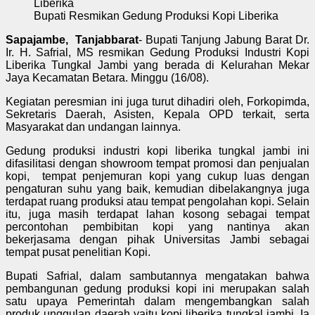
Bupati Resmikan Gedung Produksi Kopi Liberika
Sapajambe, Tanjabbarat
- Bupati Tanjung Jabung Barat Dr.
Ir. H. Safrial, MS resmikan Gedung Produksi Industri Kopi
Liberika Tungkal Jambi yang berada di Kelurahan Mekar
Jaya Kecamatan Betara. Minggu (16/08).
Kegiatan peresmian ini juga turut dihadiri oleh, Forkopimda,
Sekretaris Daerah, Asisten, Kepala OPD terkait, serta
Masyarakat dan undangan lainnya.
Gedung produksi industri kopi liberika tungkal jambi ini
difasilitasi dengan showroom tempat promosi dan penjualan
kopi, tempat penjemuran kopi yang cukup luas dengan
pengaturan suhu yang baik, kemudian dibelakangnya juga
terdapat ruang produksi atau tempat pengolahan kopi. Selain
itu, juga masih terdapat lahan kosong sebagai tempat
percontohan pembibitan kopi yang nantinya akan
bekerjasama dengan pihak Universitas Jambi sebagai
tempat pusat penelitian Kopi.
Bupati Safrial, dalam sambutannya mengatakan bahwa
pembangunan gedung produksi kopi ini merupakan salah
satu upaya Pemerintah dalam mengembangkan salah
produk unggulan daerah yaitu kopi liberika tungkal jambi. Ia