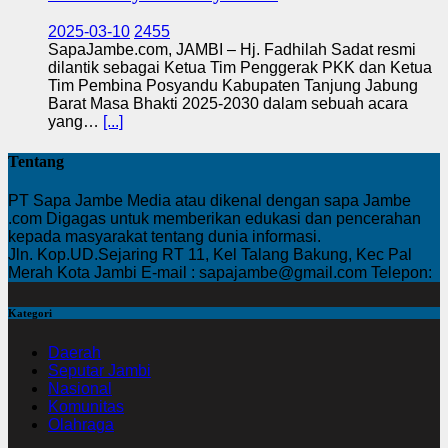
2025-03-10
2455
SapaJambe.com, JAMBI – Hj. Fadhilah Sadat resmi
dilantik sebagai Ketua Tim Penggerak PKK dan Ketua
Tim Pembina Posyandu Kabupaten Tanjung Jabung
Barat Masa Bhakti 2025-2030 dalam sebuah acara
yang…
[...]
Tentang
PT Sapa Jambe Media atau dikenal dengan sapa Jambe
.com Digagas untuk memberikan edukasi dan pencerahan
kepada masyarakat tentang dunia informasi.
Jln. Kop.UD.Sejaring RT 11, Kel Talang Bakung, Kec Pal
Merah Kota Jambi E-mail : sapajambe@gmail.com Telepon:
Kategori
Daerah
Seputar Jambi
Nasional
Komunitas
Olahraga