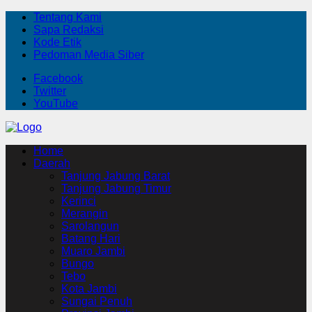
Tentang Kami
Sapa Redaksi
Kode Etik
Pedoman Media Siber
Facebook
Twitter
YouTube
Home
Daerah
Tanjung Jabung Barat
Tanjung Jabung Timur
Kerinci
Merangin
Sarolangun
Batang Hari
Muaro Jambi
Bungo
Tebo
Kota Jambi
Sungai Penuh