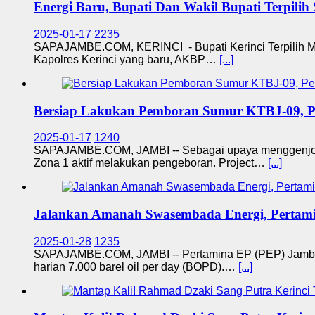
Energi Baru, Bupati Dan Wakil Bupati Terpilih 
2025-01-17
2235
SAPAJAMBE.COM, KERINCI - Bupati Kerinci Terpilih Mo
Kapolres Kerinci yang baru, AKBP…
[...]
Bersiap Lakukan Pemboran Sumur KTBJ-09, Per
2025-01-17
1240
SAPAJAMBE.COM, JAMBI -- Sebagai upaya menggenjot p
Zona 1 aktif melakukan pengeboran. Project…
[...]
Jalankan Amanah Swasembada Energi, Pertam
2025-01-28
1235
SAPAJAMBE.COM, JAMBI -- Pertamina EP (PEP) Jambi F
harian 7.000 barel oil per day (BOPD).…
[...]