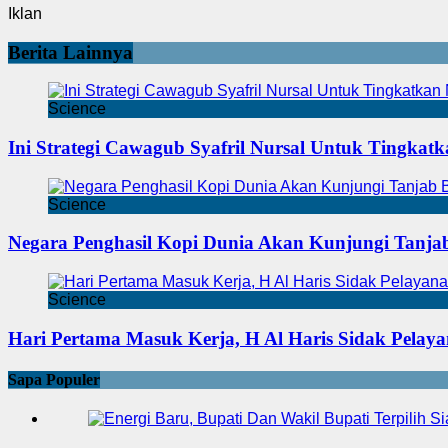
Iklan
Berita Lainnya
Science
Ini Strategi Cawagub Syafril Nursal Untuk Tingkatk
Science
Negara Penghasil Kopi Dunia Akan Kunjungi Tanja
Science
Hari Pertama Masuk Kerja, H Al Haris Sidak Pelay
Sapa Populer