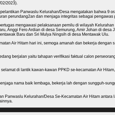
/02/2023).
pelantikan Panwaslu Kelurahan/Desa mengatakan bahwa 9 orang 
turan perundang2an dan menjaga integritas sebagai pengawas 
bertugas mengawasi pelaksanaan pemilu di wilayah Keluraha
u, Anggi Fero Ardian di desa Semurung, Amir Johan di desa Je
 Mentawak Baru dan Sri Mulya Ningsih di desa Mentawak Ulu.
atan Air Hitam hari ini, semoga amanah dan bekerja dengan 
dang berjalan yaitu tahapan verifikasi faktual calon perseoran
n selamat di lantik kawan-kawan PPKD se-kecamatan Air Hit
menjaga nama baik lembaga, bekerja lah dengan sungguh-sunggu
n Panwaslu Kelurahan/Desa Se-Kecamatan Air Hitam antara lain 
ainnya.