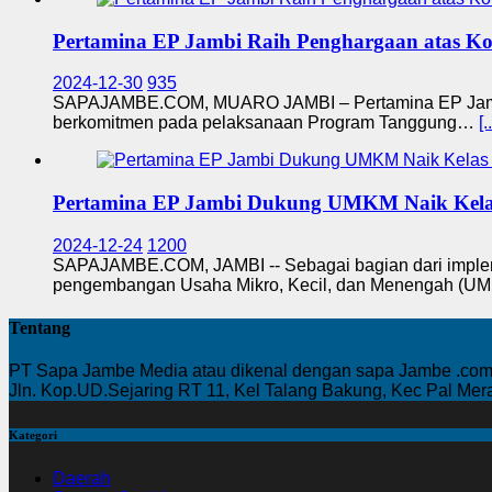
Pertamina EP Jambi Raih Penghargaan atas K
2024-12-30
935
SAPAJAMBE.COM, MUARO JAMBI – Pertamina EP Jambi t
berkomitmen pada pelaksanaan Program Tanggung…
[..
Pertamina EP Jambi Dukung UMKM Naik Kelas 
2024-12-24
1200
SAPAJAMBE.COM, JAMBI -- Sebagai bagian dari implem
pengembangan Usaha Mikro, Kecil, dan Menengah (
Tentang
PT Sapa Jambe Media atau dikenal dengan sapa Jambe .com 
Jln. Kop.UD.Sejaring RT 11, Kel Talang Bakung, Kec Pal Me
Kategori
Daerah