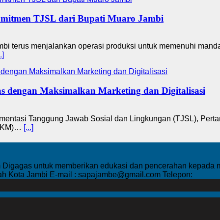
omitmen TJSL dari Bupati Muaro Jambi
erus menjalankan operasi produksi untuk memenuhi mandat 
.]
dengan Maksimalkan Marketing dan Digitalisasi
entasi Tanggung Jawab Sosial dan Lingkungan (TJSL), Pert
UMKM)…
[...]
Digagas untuk memberikan edukasi dan pencerahan kepada mas
rah Kota Jambi E-mail : sapajambe@gmail.com Telepon: