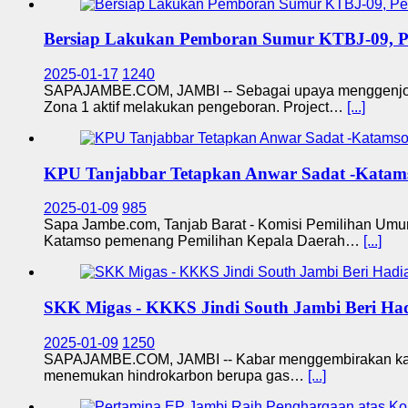
Bersiap Lakukan Pemboran Sumur KTBJ-09, Per
2025-01-17
1240
SAPAJAMBE.COM, JAMBI -- Sebagai upaya menggenjot p
Zona 1 aktif melakukan pengeboran. Project…
[...]
KPU Tanjabbar Tetapkan Anwar Sadat -Katam
2025-01-09
985
Sapa Jambe.com, Tanjab Barat - Komisi Pemilihan Umu
Katamso pemenang Pemilihan Kepala Daerah…
[...]
SKK Migas - KKKS Jindi South Jambi Beri Ha
2025-01-09
1250
SAPAJAMBE.COM, JAMBI -- Kabar menggembirakan kali in
menemukan hindrokarbon berupa gas…
[...]