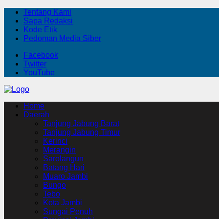
Tentang Kami
Sapa Redaksi
Kode Etik
Pedoman Media Siber
Facebook
Twitter
YouTube
Home
Daerah
Tanjung Jabung Barat
Tanjung Jabung Timur
Kerinci
Merangin
Sarolangun
Batang Hari
Muaro Jambi
Bungo
Tebo
Kota Jambi
Sungai Penuh