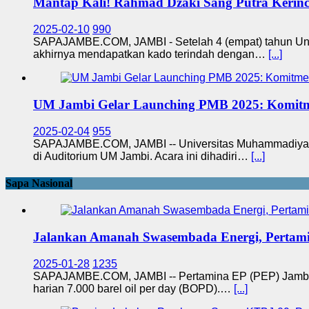
Mantap Kali! Rahmad Dzaki Sang Putra Kerinci
2025-02-10
990
SAPAJAMBE.COM, JAMBI - Setelah 4 (empat) tahun Univ
akhirnya mendapatkan kado terindah dengan…
[...]
UM Jambi Gelar Launching PMB 2025: Komitm
2025-02-04
955
SAPAJAMBE.COM, JAMBI -- Universitas Muhammadiyah 
di Auditorium UM Jambi. Acara ini dihadiri…
[...]
Sapa Nasional
Jalankan Amanah Swasembada Energi, Pertam
2025-01-28
1235
SAPAJAMBE.COM, JAMBI -- Pertamina EP (PEP) Jambi F
harian 7.000 barel oil per day (BOPD).…
[...]