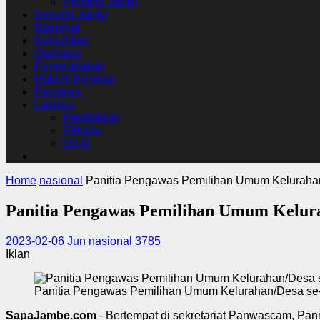
Provinsi Jambi
Seputar Jambi
Nasional
Komunitas
Olahraga
Pemerintahan
Hukum Kriminal
Peristiwa
Lainnya
Pendidikan
Pilkada
Opini
Home
nasional
Panitia Pengawas Pemilihan Umum Kelurahan
Panitia Pengawas Pemilihan Umum Kelura
2023-02-06
Jun
nasional
3785
Iklan
Panitia Pengawas Pemilihan Umum Kelurahan/Desa se-
SapaJambe.com
- Bertempat di sekretariat Panwascam, Pa