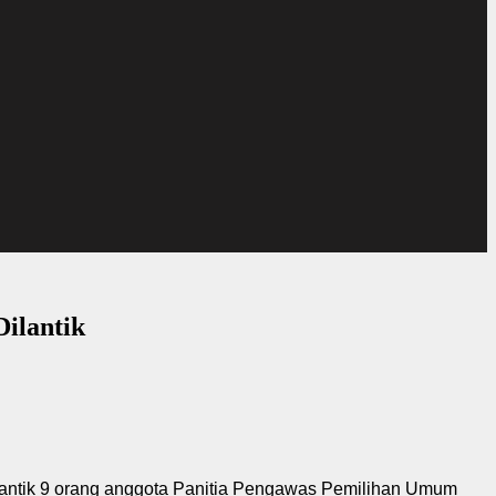
ilantik
lantik 9 orang anggota Panitia Pengawas Pemilihan Umum