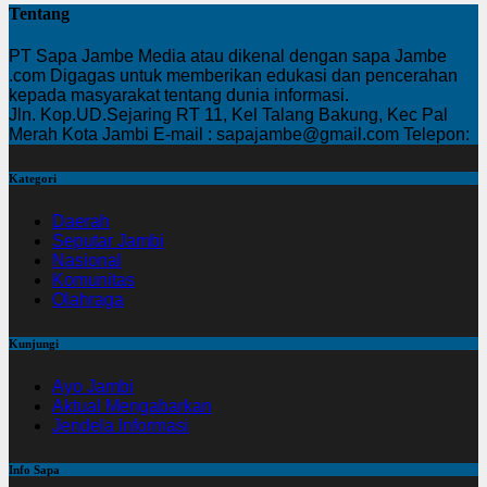
Tentang
PT Sapa Jambe Media atau dikenal dengan sapa Jambe
.com Digagas untuk memberikan edukasi dan pencerahan
kepada masyarakat tentang dunia informasi.
Jln. Kop.UD.Sejaring RT 11, Kel Talang Bakung, Kec Pal
Merah Kota Jambi E-mail : sapajambe@gmail.com Telepon:
Kategori
Daerah
Seputar Jambi
Nasional
Komunitas
Olahraga
Kunjungi
Ayo Jambi
Aktual Mengabarkan
Jendela Informasi
Info Sapa