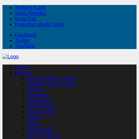
Tentang Kami
Sapa Redaksi
Kode Etik
Pedoman Media Siber
Facebook
Twitter
YouTube
Home
Daerah
Tanjung Jabung Barat
Tanjung Jabung Timur
Kerinci
Merangin
Sarolangun
Batang Hari
Muaro Jambi
Bungo
Tebo
Kota Jambi
Sungai Penuh