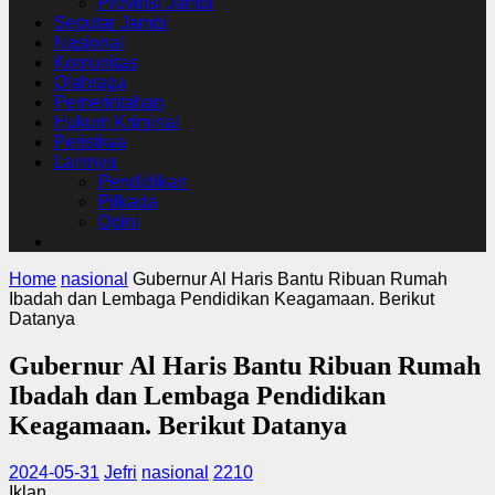
Provinsi Jambi
Seputar Jambi
Nasional
Komunitas
Olahraga
Pemerintahan
Hukum Kriminal
Peristiwa
Lainnya
Pendidikan
Pilkada
Opini
Home
nasional
Gubernur Al Haris Bantu Ribuan Rumah
Ibadah dan Lembaga Pendidikan Keagamaan. Berikut
Datanya
Gubernur Al Haris Bantu Ribuan Rumah
Ibadah dan Lembaga Pendidikan
Keagamaan. Berikut Datanya
2024-05-31
Jefri
nasional
2210
Iklan