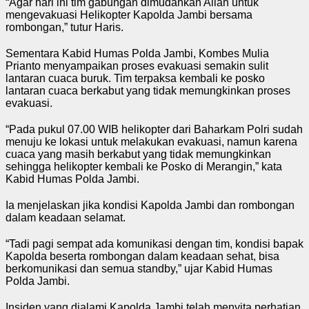
“Agar hari ini tim gabungan dimudahkan Allah untuk
mengevakuasi Helikopter Kapolda Jambi bersama
rombongan,” tutur Haris.
Sementara Kabid Humas Polda Jambi, Kombes Mulia
Prianto menyampaikan proses evakuasi semakin sulit
lantaran cuaca buruk. Tim terpaksa kembali ke posko
lantaran cuaca berkabut yang tidak memungkinkan proses
evakuasi.
“Pada pukul 07.00 WIB helikopter dari Baharkam Polri sudah
menuju ke lokasi untuk melakukan evakuasi, namun karena
cuaca yang masih berkabut yang tidak memungkinkan
sehingga helikopter kembali ke Posko di Merangin,” kata
Kabid Humas Polda Jambi.
Ia menjelaskan jika kondisi Kapolda Jambi dan rombongan
dalam keadaan selamat.
“Tadi pagi sempat ada komunikasi dengan tim, kondisi bapak
Kapolda beserta rombongan dalam keadaan sehat, bisa
berkomunikasi dan semua standby,” ujar Kabid Humas
Polda Jambi.
Insiden yang dialami Kapolda Jambi telah menyita perhatian