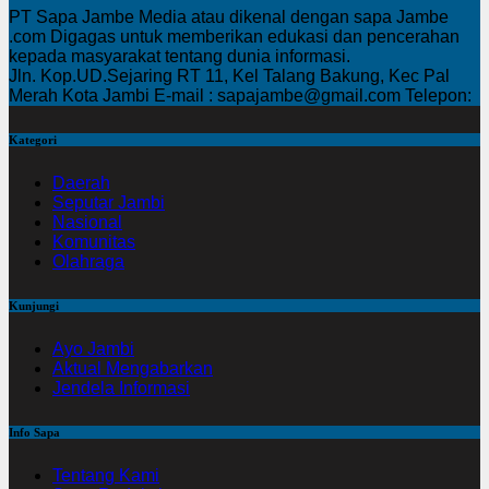
PT Sapa Jambe Media atau dikenal dengan sapa Jambe
.com Digagas untuk memberikan edukasi dan pencerahan
kepada masyarakat tentang dunia informasi.
Jln. Kop.UD.Sejaring RT 11, Kel Talang Bakung, Kec Pal
Merah Kota Jambi E-mail : sapajambe@gmail.com Telepon:
Kategori
Daerah
Seputar Jambi
Nasional
Komunitas
Olahraga
Kunjungi
Ayo Jambi
Aktual Mengabarkan
Jendela Informasi
Info Sapa
Tentang Kami