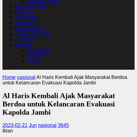
Provinsi Jambi
Seputar Jambi
Nasional
Komunitas
Olahraga
Pemerintahan
Hukum Kriminal
Peristiwa
Lainnya
Pendidikan
Pilkada
Opini
Home
nasional
Al Haris Kembali Ajak Masyarakat Berdoa
untuk Kelancaran Evakuasi Kapolda Jambi
Al Haris Kembali Ajak Masyarakat
Berdoa untuk Kelancaran Evakuasi
Kapolda Jambi
2023-02-21
Jun
nasional
3645
Iklan