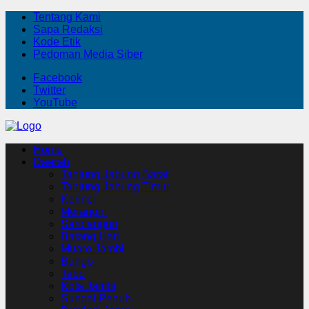
Tentang Kami
Sapa Redaksi
Kode Etik
Pedoman Media Siber
Facebook
Twitter
YouTube
Home
Daerah
Tanjung Jabung Barat
Tanjung Jabung Timur
Kerinci
Merangin
Sarolangun
Batang Hari
Muaro Jambi
Bungo
Tebo
Kota Jambi
Sungai Penuh