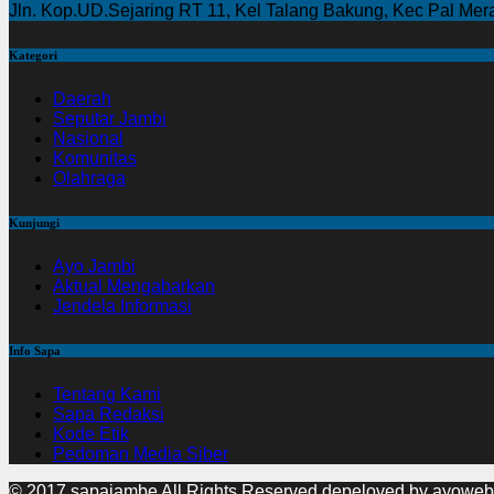
Jln. Kop.UD.Sejaring RT 11, Kel Talang Bakung, Kec Pal Me
Kategori
Daerah
Seputar Jambi
Nasional
Komunitas
Olahraga
Kunjungi
Ayo Jambi
Aktual Mengabarkan
Jendela Informasi
Info Sapa
Tentang Kami
Sapa Redaksi
Kode Etik
Pedoman Media Siber
© 2017 sapajambe All Rights Reserved
depeloved by ayoweb