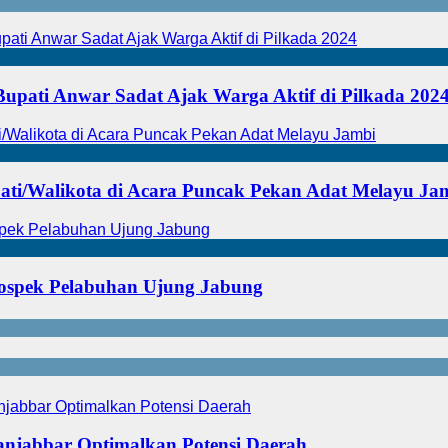
Bupati Anwar Sadat Ajak Warga Aktif di Pilkada 202
ati/Walikota di Acara Puncak Pekan Adat Melayu Ja
rospek Pelabuhan Ujung Jabung
njabbar Optimalkan Potensi Daerah