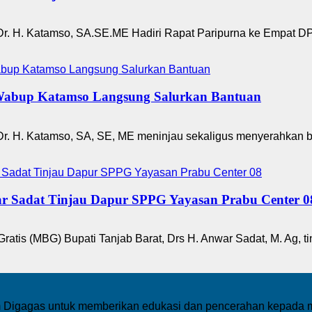
r. H. Katamso, SA.SE.ME Hadiri Rapat Paripurna ke Empat DP
Wabup Katamso Langsung Salurkan Bantuan
Dr. H. Katamso, SA, SE, ME meninjau sekaligus menyerahkan 
r Sadat Tinjau Dapur SPPG Yayasan Prabu Center 0
atis (MBG) Bupati Tanjab Barat, Drs H. Anwar Sadat, M. Ag, 
Digagas untuk memberikan edukasi dan pencerahan kepada mas