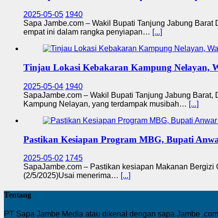
2025-05-05
1940
Sapa Jambe.com – Wakil Bupati Tanjung Jabung Barat D
empat ini dalam rangka penyiapan…
[...]
Tinjau Lokasi Kebakaran Kampung Nelayan, 
2025-05-04
1940
SapaJambe.com – Wakil Bupati Tanjung Jabung Barat, 
Kampung Nelayan, yang terdampak musibah…
[...]
Pastikan Kesiapan Program MBG, Bupati Anwa
2025-05-02
1745
SapaJambe.com – Pastikan kesiapan Makanan Bergizi Gr
(2/5/2025)Usai menerima…
[...]
Tentang
PT Sapa Jambe Media atau dikenal dengan sapa Jambe .com 