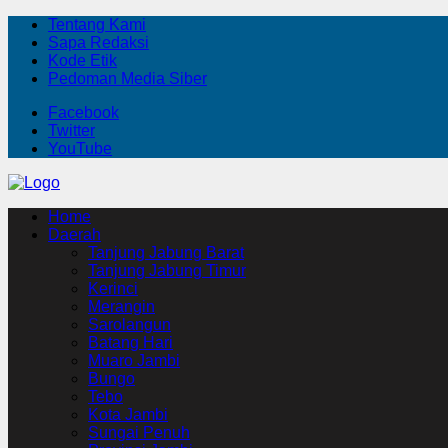
Tentang Kami
Sapa Redaksi
Kode Etik
Pedoman Media Siber
Facebook
Twitter
YouTube
Home
Daerah
Tanjung Jabung Barat
Tanjung Jabung Timur
Kerinci
Merangin
Sarolangun
Batang Hari
Muaro Jambi
Bungo
Tebo
Kota Jambi
Sungai Penuh