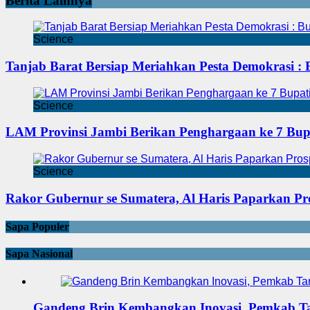
Berita Lainnya
Science
Tanjab Barat Bersiap Meriahkan Pesta Demokrasi : 
Science
LAM Provinsi Jambi Berikan Penghargaan ke 7 Bup
Science
Rakor Gubernur se Sumatera, Al Haris Paparkan P
Sapa Populer
Sapa Nasional
Gandeng Brin Kembangkan Inovasi, Pemkab Ta