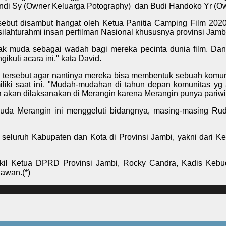
iandi Sy (Owner Keluarga Potography) dan Budi Handoko Yr (
sebut disambut hangat oleh Ketua Panitia Camping Film 2020
silahturahmi insan perfilman Nasional khususnya provinsi Jamb
ak muda sebagai wadah bagi mereka pecinta dunia film. Dan
kuti acara ini," kata David.
tersebut agar nantinya mereka bisa membentuk sebuah komunit
liki saat ini. "Mudah-mudahan di tahun depan komunitas yg a
a akan dilaksanakan di Merangin karena Merangin punya pariw
pemuda Merangin ini menggeluti bidangnya, masing-masing 
 seluruh Kabupaten dan Kota di Provinsi Jambi, yakni dari Ke
il Ketua DPRD Provinsi Jambi, Rocky Candra, Kadis Kebud
nawan.(*)