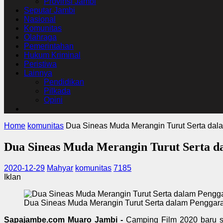
Provinsi Jambi
Seputar Jambi
Nasional
Komunitas
Olahraga
Pemerintahan
Hukum Kriminal
Peristiwa
Lainnya
Pendidikan
Pilkada
Opini
Home
komunitas
Dua Sineas Muda Merangin Turut Serta dal
Dua Sineas Muda Merangin Turut Serta d
2020-12-29
Mahyar
komunitas
7185
Iklan
Dua Sineas Muda Merangin Turut Serta dalam Penggar
Sapajambe.com Muaro Jambi -
Camping Film 2020 baru sa