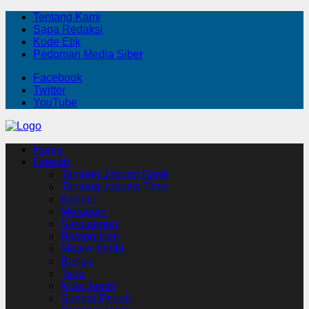
Tentang Kami
Sapa Redaksi
Kode Etik
Pedoman Media Siber
Facebook
Twitter
YouTube
Home
Daerah
Tanjung Jabung Barat
Tanjung Jabung Timur
Kerinci
Merangin
Sarolangun
Batang Hari
Muaro Jambi
Bungo
Tebo
Kota Jambi
Sungai Penuh