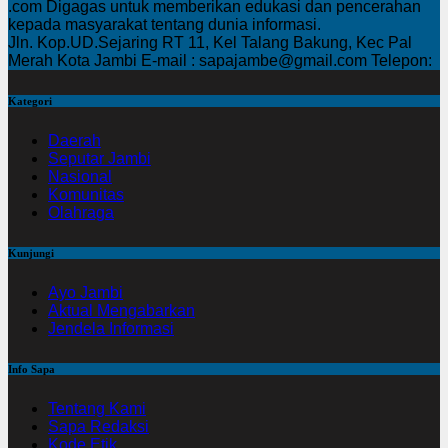
.com Digagas untuk memberikan edukasi dan pencerahan
kepada masyarakat tentang dunia informasi.
Jln. Kop.UD.Sejaring RT 11, Kel Talang Bakung, Kec Pal
Merah Kota Jambi E-mail : sapajambe@gmail.com Telepon:
Kategori
Daerah
Seputar Jambi
Nasional
Komunitas
Olahraga
Kunjungi
Ayo Jambi
Aktual Mengabarkan
Jendela Informasi
Info Sapa
Tentang Kami
Sapa Redaksi
Kode Etik